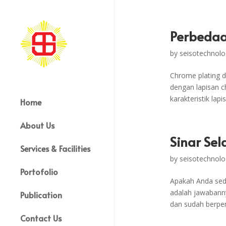
Perbedaa
by
seisotechnolo
Chrome plating d
dengan lapisan 
karakteristik lap
Home
About Us
Sinar Sel
Services & Facilities
by
seisotechnolo
Portofolio
Apakah Anda seda
adalah jawabanny
Publication
dan sudah berpe
Contact Us