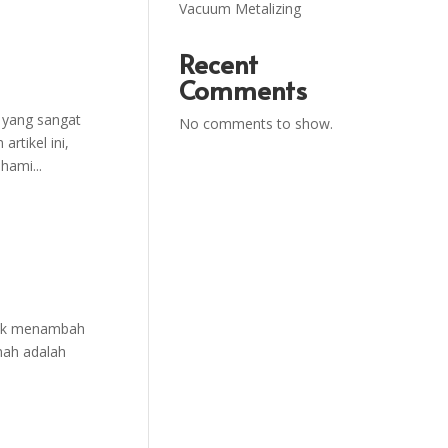
Vacuum Metalizing
Recent
Comments
 yang sangat
No comments to show.
rtikel ini,
ami...
ntuk menambah
umah adalah