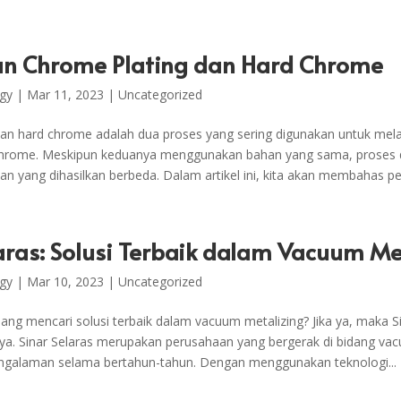
n Chrome Plating dan Hard Chrome
gy
|
Mar 11, 2023
|
Uncategorized
an hard chrome adalah dua proses yang sering digunakan untuk mela
chrome. Meskipun keduanya menggunakan bahan yang sama, proses
isan yang dihasilkan berbeda. Dalam artikel ini, kita akan membahas pe
aras: Solusi Terbaik dalam Vacuum Me
gy
|
Mar 10, 2023
|
Uncategorized
ng mencari solusi terbaik dalam vacuum metalizing? Jika ya, maka Si
a. Sinar Selaras merupakan perusahaan yang bergerak di bidang vac
ngalaman selama bertahun-tahun. Dengan menggunakan teknologi...