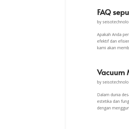
FAQ sepu
by
seisotechnolo
Apakah Anda per
efektif dan efis
kami akan membe
Vacuum M
by
seisotechnolo
Dalam dunia desa
estetika dan fun
dengan menggunak