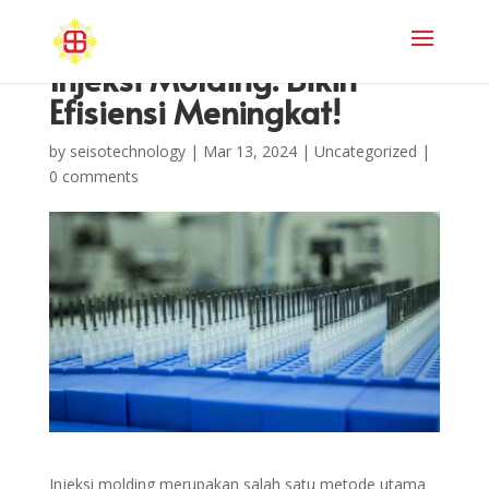
Injeksi Molding: Bikin
Efisiensi Meningkat!
by
seisotechnology
|
Mar 13, 2024
|
Uncategorized
|
0 comments
Injeksi molding merupakan salah satu metode utama