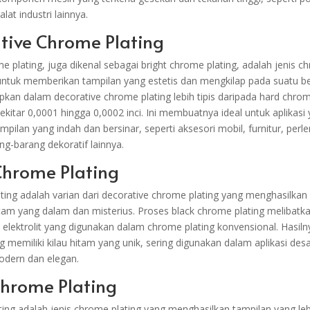
alat industri lainnya.
ative Chrome Plating
 plating, juga dikenal sebagai bright chrome plating, adalah jenis c
ntuk memberikan tampilan yang estetis dan mengkilap pada suatu b
pkan dalam decorative chrome plating lebih tipis daripada hard chrom
kitar 0,0001 hingga 0,0002 inci. Ini membuatnya ideal untuk aplikasi
ilan yang indah dan bersinar, seperti aksesori mobil, furnitur, per
ng-barang dekoratif lainnya.
Chrome Plating
ting adalah varian dari decorative chrome plating yang menghasilkan
am yang dalam dan misterius. Proses black chrome plating melibatka
n elektrolit yang digunakan dalam chrome plating konvensional. Hasil
 memiliki kilau hitam yang unik, sering digunakan dalam aplikasi desa
odern dan elegan.
Chrome Plating
ting adalah jenis chrome plating yang menghasilkan tampilan yang le