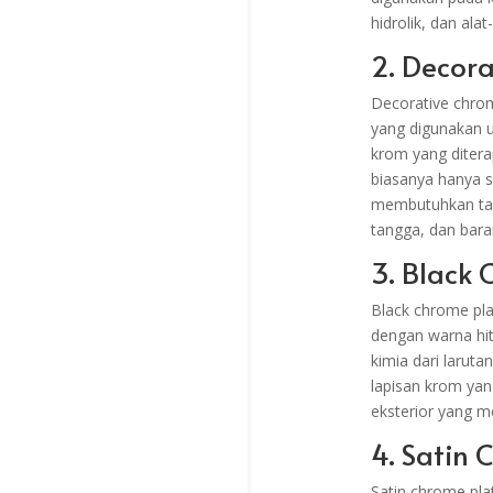
hidrolik, dan alat-
2. Decor
Decorative chrome
yang digunakan u
krom yang ditera
biasanya hanya se
membutuhkan tamp
tangga, dan bara
3. Black 
Black chrome pla
dengan warna hit
kimia dari laruta
lapisan krom yang
eksterior yang m
4. Satin 
Satin chrome pla