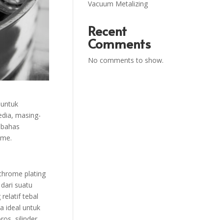
Vacuum Metalizing
Recent
Comments
No comments to show.
 untuk
edia, masing-
mbahas
ome.
 chrome plating
dari suatu
elatif tebal
a ideal untuk
os, silinder