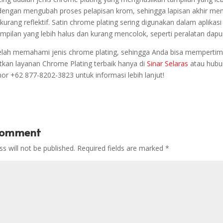
i dengan mengubah proses pelapisan krom, sehingga lapisan akhir memi
kurang reflektif. Satin chrome plating sering digunakan dalam aplikasi
ilan yang lebih halus dan kurang mencolok, seperti peralatan dapur 
elah memahami jenis chrome plating, sehingga Anda bisa memperti
kan layanan Chrome Plating terbaik hanya di
Sinar Selaras
atau hubun
mor
+62 877-8202-3823 untuk informasi lebih lanjut!
Comment
s will not be published.
Required fields are marked
*