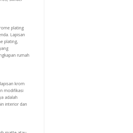
hrome plating
enda. Lapisan
e plating,
 yang
lengkapan rumah
 lapisan krom
n modifikasi
nya adalah
in interior dan
bih matte atau