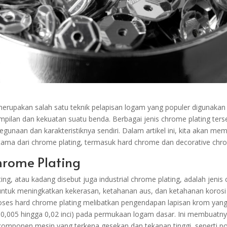
erupakan salah satu teknik pelapisan logam yang populer digunakan
pilan dan kekuatan suatu benda. Berbagai jenis chrome plating ters
gunaan dan karakteristiknya sendiri. Dalam artikel ini, kita akan me
tama dari chrome plating, termasuk hard chrome dan decorative chr
Chrome Plating
ng, atau kadang disebut juga industrial chrome plating, adalah jenis
ntuk meningkatkan kekerasan, ketahanan aus, dan ketahanan korosi 
ses hard chrome plating melibatkan pengendapan lapisan krom yang r
r 0,005 hingga 0,02 inci) pada permukaan logam dasar. Ini membuatny
omponen mesin yang terkena gesekan dan tekanan tinggi, seperti por