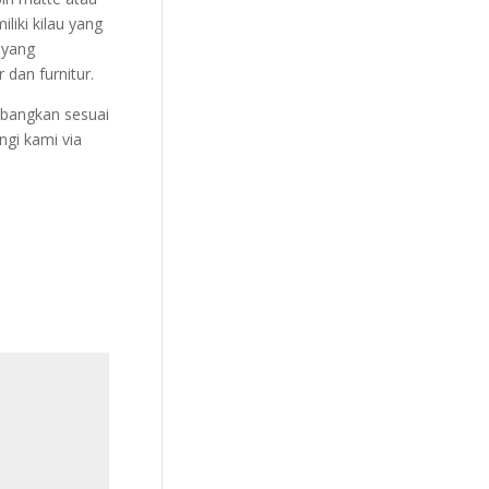
liki kilau yang
 yang
dan furnitur.
mbangkan sesuai
gi kami via