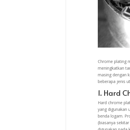
Chrome plating m
meningkatkan tam
masing dengan ke
beberapa jenis u
1. Hard 
Hard chrome plati
yang digunakan u
benda logam. Pro
(biasanya sekita
digunakan pada k