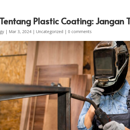
Tentang Plastic Coating: Jangan T
gy
|
Mar 3, 2024
|
Uncategorized
|
0 comments