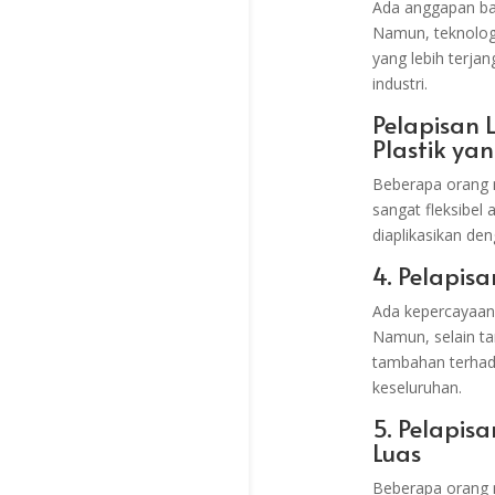
Ada anggapan ba
Namun, teknologi
yang lebih terja
industri.
Pelapisan 
Plastik yan
Beberapa orang m
sangat fleksibel 
diaplikasikan den
4. Pelapis
Ada kepercayaan 
Namun, selain t
tambahan terhada
keseluruhan.
5. Pelapis
Luas
Beberapa orang 