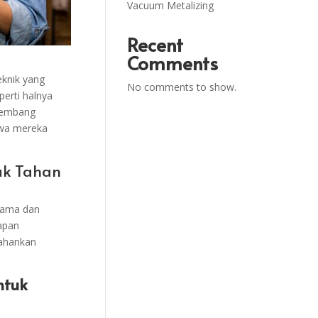
Vacuum Metalizing
Recent
Comments
eknik yang
No comments to show.
erti halnya
kembang
ahwa mereka
dak Tahan
lama dan
apan
tahankan
ntuk