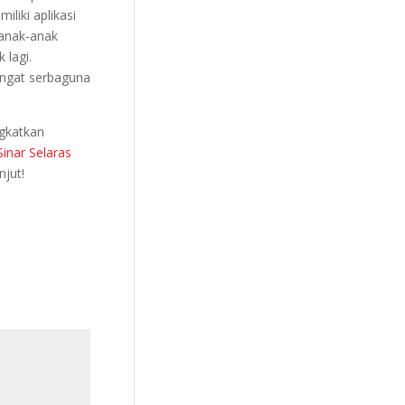
iliki aplikasi
 anak-anak
 lagi.
ngat serbaguna
ngkatkan
Sinar Selaras
njut!