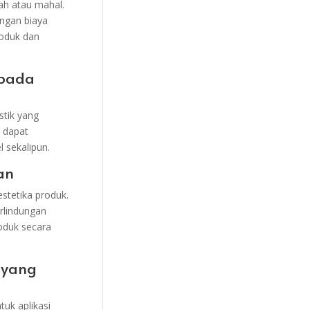
ah atau mahal.
ngan biaya
roduk dan
 pada
stik yang
k dapat
l sekalipun.
an
stetika produk.
rlindungan
oduk secara
i yang
uk aplikasi