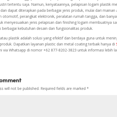
ustri tertentu saja. Namun, kenyataannya, pelapisan logam plastik mem
 dan dapat diterapkan pada berbagai jenis produk, mulai dari mainan
otomotif, perangkat elektronik, peralatan rumah tangga, dan banyak
 menyesuaikan jenis pelapisan dan finishing logam membuatnya sa
k berbagai kebutuhan desain dan fungsionalitas produk.
atau plastik adalah solusi yang efektif dan berdaya guna untuk meni
i produk. Dapatkan layanan plastic dan metal coating terbaik hanya di
mi via Whatsapp di nomor
+62 877-8202-3823 untuk informasi lebih la
Comment
s will not be published.
Required fields are marked
*