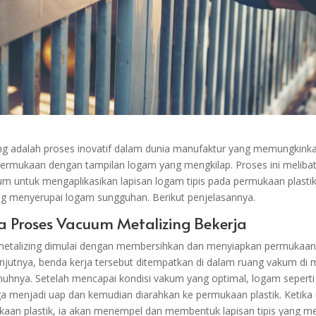
g adalah proses inovatif dalam dunia manufaktur yang memungkinkan
ermukaan dengan tampilan logam yang mengkilap. Proses ini meliba
 untuk mengaplikasikan lapisan logam tipis pada permukaan plasti
ang menyerupai logam sungguhan. Berikut penjelasannya.
Proses Vacuum Metalizing Bekerja
etalizing dimulai dengan membersihkan dan menyiapkan permukaan p
njutnya, benda kerja tersebut ditempatkan di dalam ruang vakum di
nuhnya. Setelah mencapai kondisi vakum yang optimal, logam sepert
a menjadi uap dan kemudian diarahkan ke permukaan plastik. Ketika
aan plastik, ia akan menempel dan membentuk lapisan tipis yang m