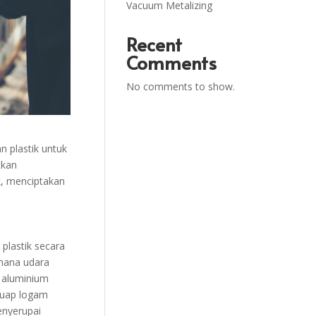
Vacuum Metalizing
Recent
Comments
No comments to show.
 plastik untuk
tkan
k, menciptakan
lastik secara
 mana udara
i aluminium
 uap logam
enyerupai