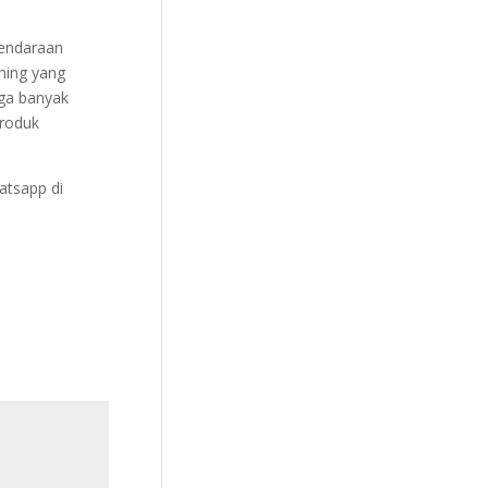
endaraan
shing yang
uga banyak
produk
atsapp di