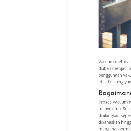
Vacuum metalizin
diubah menjadi p
penggunaan vakum
efek finishing y
Bagaimana 
Proses vacuum m
menyeluruh. Sela
dihilangkan sepe
dipanaskan hingg
mengenai permuk