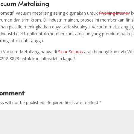
acuum Metalizing
tomotif, vacuum metalizing sering digunakan untuk
finishing interior
k
trumen dan trim krom. Di industri mainan, proses ini memberikan fini
ainan plastik, meningkatkan daya tarik visualnya. Vacuum metalizing j
industri elektronik untuk memberikan tampilan yang premium pada 
erangkat rumah tangga.
n Vacuum Metalizing hanya di
Sinar Selaras
atau hubungi kami via Wh
202-3823 untuk konsultasi lebih lanjut!
Comment
s will not be published.
Required fields are marked
*