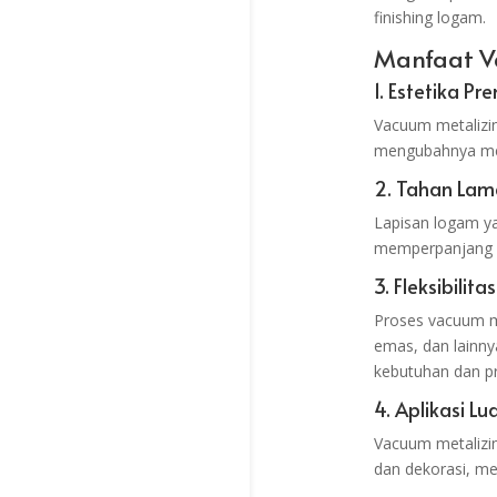
finishing logam.
Manfaat V
1. Estetika P
Vacuum metalizi
mengubahnya men
2. Tahan Lam
Lapisan logam ya
memperpanjang u
3. Fleksibilit
Proses vacuum me
emas, dan lainn
kebutuhan dan pr
4. Aplikasi Lu
Vacuum metalizin
dan dekorasi, me