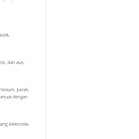
stik,
si, dan aus,
minium, perak,
sesuai dengan
ang elektronik,