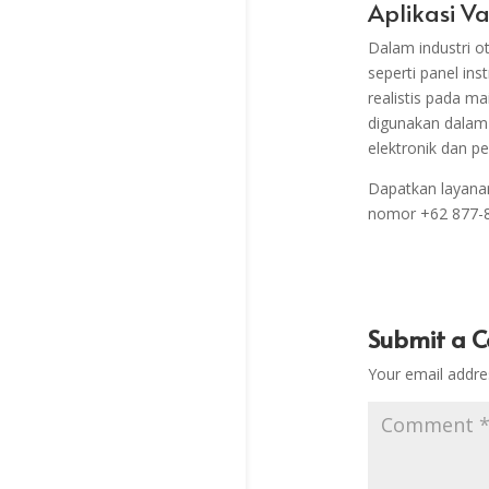
Aplikasi V
Dalam industri o
seperti panel ins
realistis pada m
digunakan dalam 
elektronik dan p
Dapatkan layana
nomor
+62 877-8
Submit a 
Your email addres