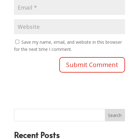
Save my name, email, and website in this browser
for the next time I comment.
Search
Recent Posts