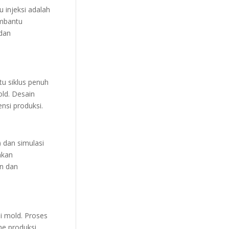
 injeksi adalah
embantu
 dan
tu siklus penuh
old. Desain
nsi produksi.
) dan simulasi
nkan
an dan
i mold. Proses
e produksi,