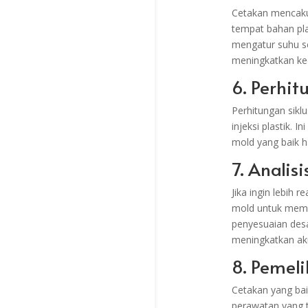
Cetakan mencakup
tempat bahan pl
mengatur suhu se
meningkatkan ke
6. Perhit
Perhitungan sikl
injeksi plastik. 
mold yang baik h
7. Analis
Jika ingin lebih 
mold untuk memb
penyesuaian desa
meningkatkan aku
8. Pemel
Cetakan yang ba
perawatan yang 