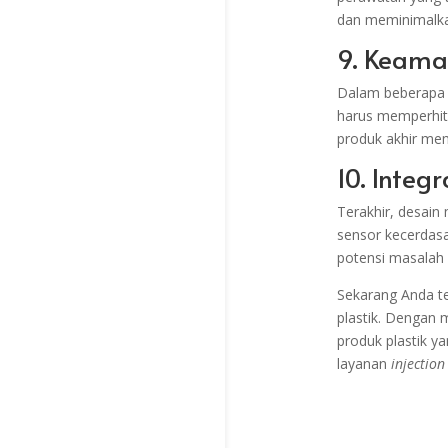
dan meminimalka
9. Keama
Dalam beberapa i
harus memperhit
produk akhir me
10. Integ
Terakhir, desain
sensor kecerdasa
potensi masalah 
Sekarang Anda te
plastik. Dengan
produk plastik ya
layanan
injectio