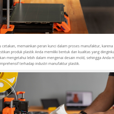
 cetakan, memainkan peran kunci dalam proses manufaktur, karena c
ikan produk plastik Anda memiliki bentuk dan kualitas yang diingin
a akan mengetahui lebih dalam mengenai desain mold, sehingga Anda
prehensif terhadap industri manufaktur plastik.