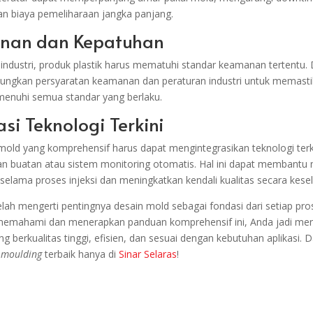
n biaya pemeliharaan jangka panjang.
nan dan Kepatuhan
ndustri, produk plastik harus mematuhi standar keamanan tertentu.
ungkan persyaratan keamanan dan peraturan industri untuk memast
menuhi semua standar yang berlaku.
rasi Teknologi Terkini
 mold yang komprehensif harus dapat mengintegrasikan teknologi terki
n buatan atau sistem monitoring otomatis. Hal ini dapat membantu
selama proses injeksi dan meningkatkan kendali kualitas secara kese
lah mengerti pentingnya desain mold sebagai fondasi dari setiap pr
 memahami dan menerapkan panduan komprehensif ini, Anda jadi me
ng berkualitas tinggi, efisien, dan sesuai dengan kebutuhan aplikasi. 
n moulding
terbaik hanya di
Sinar Selaras
!