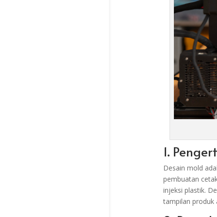
1. Penger
Desain mold adal
pembuatan cetak
injeksi plastik.
tampilan produk a