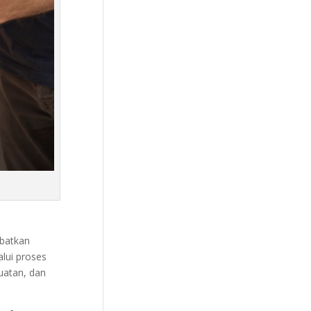
ibatkan
lui proses
uatan, dan