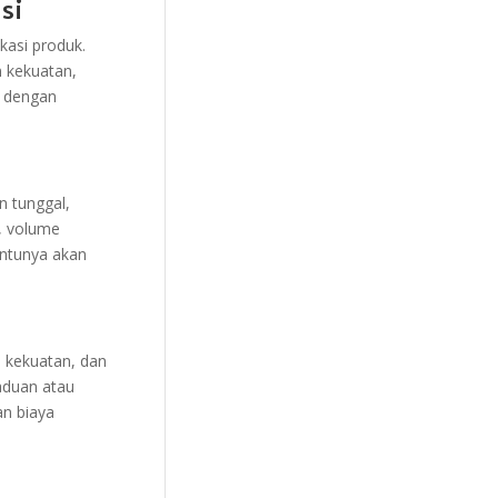
si
kasi produk.
n kekuatan,
i dengan
n tunggal,
k, volume
entunya akan
, kekuatan, dan
aduan atau
an biaya
n