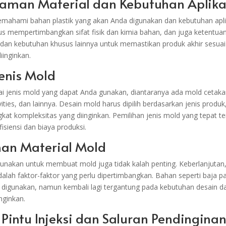
aman Material dan Kebutuhan Aplika
mahami bahan plastik yang akan Anda digunakan dan kebutuhan apli
s mempertimbangkan sifat fisik dan kimia bahan, dan juga ketentua
dan kebutuhan khusus lainnya untuk memastikan produk akhir sesua
iinginkan.
jenis Mold
i jenis mold yang dapat Anda gunakan, diantaranya ada mold cetaka
ities, dan lainnya. Desain mold harus dipilih berdasarkan jenis produ
ngkat kompleksitas yang diinginkan. Pemilihan jenis mold yang tepat t
siensi dan biaya produksi.
ihan Material Mold
gunakan untuk membuat mold juga tidak kalah penting. Keberlanjutan
alah faktor-faktor yang perlu dipertimbangkan. Bahan seperti baja p
 digunakan, namun kembali lagi tergantung pada kebutuhan desain d
nginkan.
 Pintu Injeksi dan Saluran Pendingina