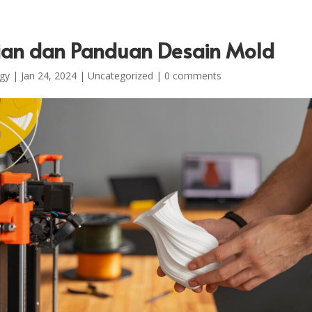
ian dan Panduan Desain Mold
gy
|
Jan 24, 2024
|
Uncategorized
|
0 comments