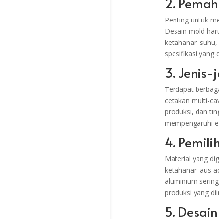
2. Pemah
Penting untuk me
Desain mold haru
ketahanan suhu, 
spesifikasi yang d
3. Jenis-
Terdapat berbaga
cetakan multi-cav
produksi, dan ti
mempengaruhi efi
4. Pemil
Material yang di
ketahanan aus ad
aluminium sering
produksi yang dii
5. Desain