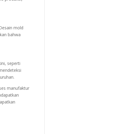
 Desain mold
ikan bahwa
ni, seperti
 mendeteksi
luruhan.
oses manufaktur
ndapatkan
Dapatkan