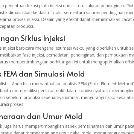
 penentuan lokasi pintu injeksi dan sistem saluran pendinginan. Pintu
astik dimasukkan ke dalam mold, sementara saluran pendinginan m
lama proses injeksi. Desain yang efektif dapat meminimalkan cacat
cepatan produksi.
ungan Siklus Injeksi
us injeksi berbicara mengenai estimasi waktu yang diperlukan untuk sa
Ini melibatkan fase injeksi, pemadatan, pendinginan, dan pembukaan m
arus mempertimbangkan perhitungan ini untuk mengoptimalkan efisie
is FEM dan Simulasi Mold
realistis, Anda bisa memanfaatkan analisis FEM (Finite Element Method
antu memprediksi perilaku mold dalam kondisi nyata. Ini memungki
in sebelum produksi sebenarnya dimulai, mengurangi risiko kesalah
rasi proses.
iharaan dan Umur Mold
ik juga harus mempertimbangkan aspek pemeliharaan dan umur paka
teratur dapat memperpanjang umur pakai mold, mengurangi downtim