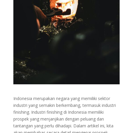
Indonesia merupakan negara yang memiliki sektor
industri yang semakin berkembang, termasuk industri
finishing. Industri finishing di Indonesia memiliki
prospek yang menjanjikan dengan peluang dan
tantangan yang perlu dihadapi. Dalam artikel ini, kita
akan membahas secara detail mengenai prospek