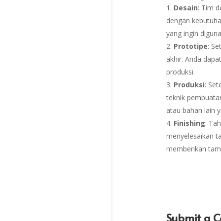
Desain
: Tim 
dengan kebutuha
yang ingin digun
Prototipe
: Se
akhir. Anda dap
produksi.
Produksi
: Se
teknik pembuatan
atau bahan lain 
Finishing
: Tah
menyelesaikan tam
memberikan tamp
Submit a 