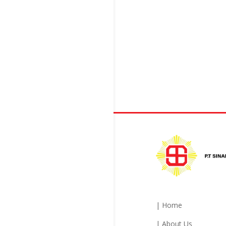
| Home
| About Us