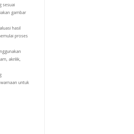
g sesuai
diakan gambar
luasi hasil
memulai proses
menggunakan
m, akrilik,
g
pewarnaan untuk