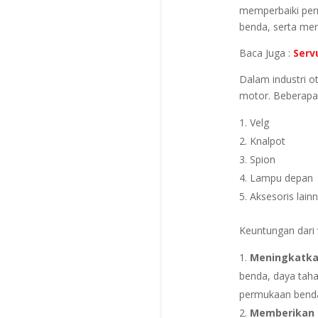
memperbaiki per
benda, serta mem
Baca Juga :
Serv
Dalam industri o
motor. Beberapa 
Velg
Knalpot
Spion
Lampu depan
Aksesoris lain
Keuntungan dari 
Meningkatkan
benda, daya taha
permukaan benda
Memberikan 