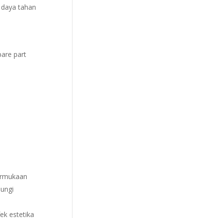
 daya tahan
pare part
ermukaan
dungi
ek estetika