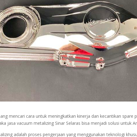
ng mencari cara untuk meningkatkan kinerja dan kecantikan spare 
aka jasa vacuum metalizing Sinar Selaras bisa menjadi solusi untuk A
alizing adalah proses pengerjaan yang menggunakan teknologi khusu