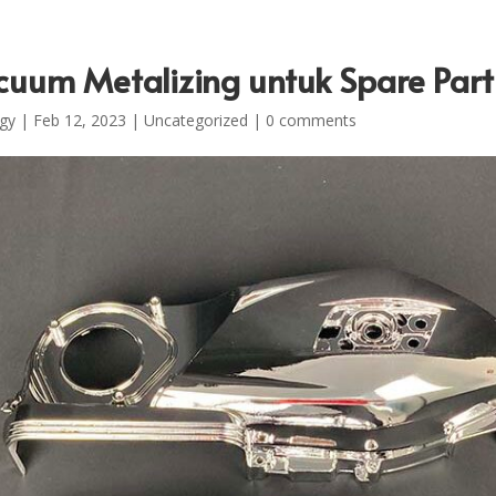
cuum Metalizing untuk Spare Par
gy
|
Feb 12, 2023
|
Uncategorized
|
0 comments